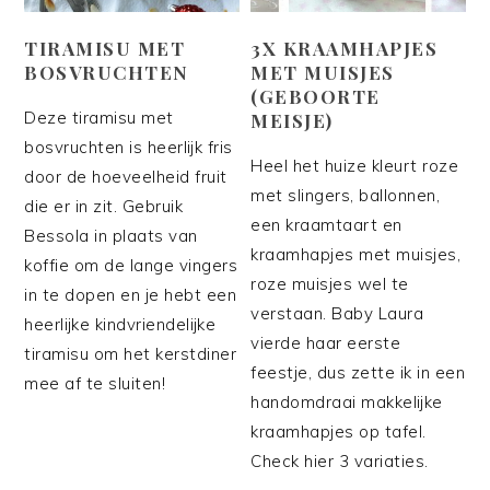
TIRAMISU MET
3X KRAAMHAPJES
BOSVRUCHTEN
MET MUISJES
(GEBOORTE
Deze tiramisu met
MEISJE)
bosvruchten is heerlijk fris
Heel het huize kleurt roze
door de hoeveelheid fruit
met slingers, ballonnen,
die er in zit. Gebruik
een kraamtaart en
Bessola in plaats van
kraamhapjes met muisjes,
koffie om de lange vingers
roze muisjes wel te
in te dopen en je hebt een
verstaan. Baby Laura
heerlijke kindvriendelijke
vierde haar eerste
tiramisu om het kerstdiner
feestje, dus zette ik in een
mee af te sluiten!
handomdraai makkelijke
kraamhapjes op tafel.
Check hier 3 variaties.