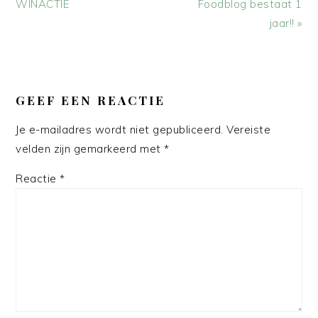
bericht:
bericht:
WINACTIE
Foodblog bestaat 1
jaar!! »
LEES
INTERACTIES
GEEF EEN REACTIE
Je e-mailadres wordt niet gepubliceerd.
Vereiste
velden zijn gemarkeerd met
*
Reactie
*