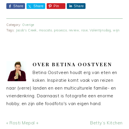
Share
Share
Pin
Share
Category:
Overige
Tags:
Jacob's Creek
,
moscato
,
prosecco
,
review
,
rose
,
Valentijnsdag
,
wijn
OVER
BETINA OOSTVEEN
Betina Oostveen houdt erg van eten en
koken. Inspiratie komt vaak van reizen
naar (verre) landen en een multiculturele familie- en
vriendenkring. Daarnaast is fotografie een enorme
hobby, en zijn alle foodfoto's van eigen hand.
Vorig
Volgend
« Rosti Mepal +
Betty’s Kitchen