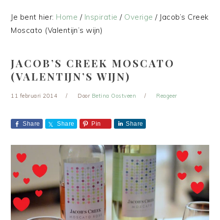
Je bent hier:
Home
/
Inspiratie
/
Overige
/
Jacob’s Creek
Moscato (Valentijn’s wijn)
JACOB’S CREEK MOSCATO
(VALENTIJN’S WIJN)
11 februari 2014
Door
Betina Oostveen
Reageer
Share
Share
Pin
Share