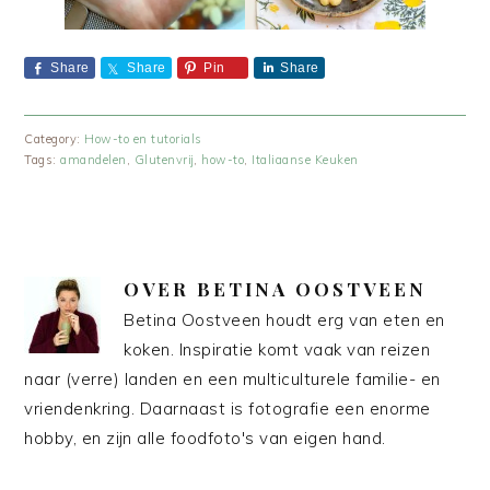
Share
Share
Pin
Share
Category:
How-to en tutorials
Tags:
amandelen
,
Glutenvrij
,
how-to
,
Italiaanse Keuken
OVER
BETINA OOSTVEEN
Betina Oostveen houdt erg van eten en
koken. Inspiratie komt vaak van reizen
naar (verre) landen en een multiculturele familie- en
vriendenkring. Daarnaast is fotografie een enorme
hobby, en zijn alle foodfoto's van eigen hand.