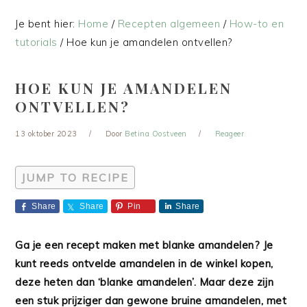
Je bent hier:
Home
/
Recepten algemeen
/
How-to en
tutorials
/
Hoe kun je amandelen ontvellen?
HOE KUN JE AMANDELEN
ONTVELLEN?
13 oktober 2023
Door
Betina Oostveen
Reageer
JUMP TO RECIPE
Share
Share
Pin
Share
Ga je een recept maken met blanke amandelen? Je
kunt reeds ontvelde amandelen in de winkel kopen,
deze heten dan ‘blanke amandelen’. Maar deze zijn
een stuk prijziger dan gewone bruine amandelen, met