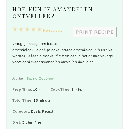
HOE KUN JE AMANDELEN
ONTVELLEN?
1
2
3
4
5
No reviews
PRINT RECIPE
Star
Stars
Stars
Stars
Stars
Vraagt je recept om blanke
amandelen? En heb je enkel bruine amandelen in huis? No
worries! Ik laat je eenvoudig zien hoe je het bruine velletje
verwijderd want amandelen ontvellen doe je zo!
Author:
Betina Oostveen
Prep Time:
10 min.
Cook Time:
5 min.
Total Time:
15 minuten
Category:
Basis Recept
Diet:
Gluten Free