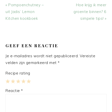
Vorig
Volgend
« Pompoenchutney –
Hoe krijg ik meer
bericht:
bericht:
uit Jadis’ Lemon
groente binnen? 6
Kitchen kookboek
simpele tips! »
LEES
INTERACTIES
GEEF EEN REACTIE
Je e-mailadres wordt niet gepubliceerd.
Vereiste
velden zijn gemarkeerd met
*
Recipe rating
1
2
3
4
5
Reactie
*
Star
Stars
Stars
Stars
Stars