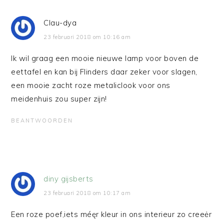
Clau-dya
23 februari 2018 om 10:16 am
Ik wil graag een mooie nieuwe lamp voor boven de
eettafel en kan bij Flinders daar zeker voor slagen,
een mooie zacht roze metaliclook voor ons
meidenhuis zou super zijn!
BEANTWOORDEN
diny gijsberts
23 februari 2018 om 10:17 am
Een roze poef,iets méęr kleur in ons interieur zo creeėr