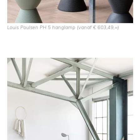
Louis Poulsen PH 5 hanglamp (vanaf € 603,49,=)