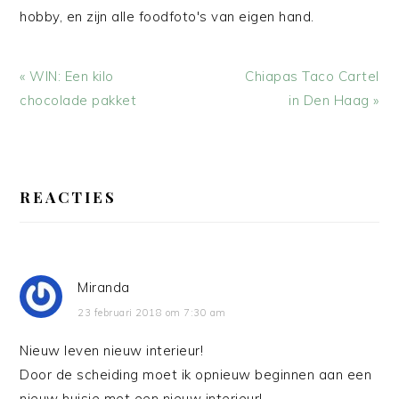
hobby, en zijn alle foodfoto's van eigen hand.
Vorig
Volgend
« WIN: Een kilo
Chiapas Taco Cartel
bericht:
bericht:
chocolade pakket
in Den Haag »
LEES
INTERACTIES
REACTIES
Miranda
23 februari 2018 om 7:30 am
Nieuw leven nieuw interieur!
Door de scheiding moet ik opnieuw beginnen aan een
nieuw huisje met een nieuw interieur!