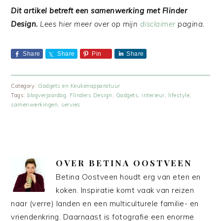
Dit artikel betreft een samenwerking met Flinder
Design.
Lees hier meer over op mijn
disclaimer
pagina.
Share
Share
Pin
Share
Category:
Gadgets en Keukenapparatuur
Tags:
blogverjaardag
,
Flinders Design
,
Gadgets
,
interieur
,
lifestyle
,
samenwerkingen
,
servies
OVER
BETINA OOSTVEEN
Betina Oostveen houdt erg van eten en
koken. Inspiratie komt vaak van reizen
naar (verre) landen en een multiculturele familie- en
vriendenkring. Daarnaast is fotografie een enorme