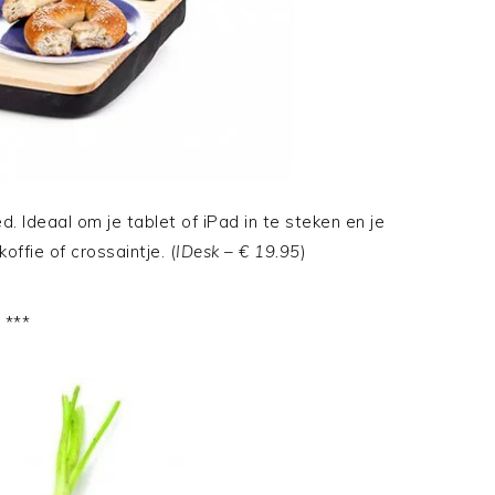
. Ideaal om je tablet of iPad in te steken en je
offie of crossaintje. (
IDesk – € 19.95
)
***