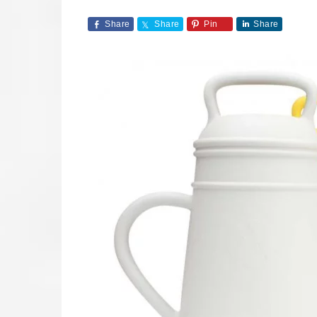
Share
Share
Pin
Share