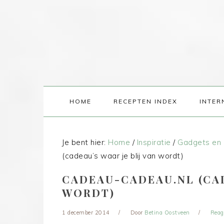
HOME
RECEPTEN INDEX
INTER
Je bent hier:
Home
/
Inspiratie
/
Gadgets en 
(cadeau’s waar je blij van wordt)
CADEAU-CADEAU.NL (CAD
WORDT)
1 december 2014
Door
Betina Oostveen
Reag