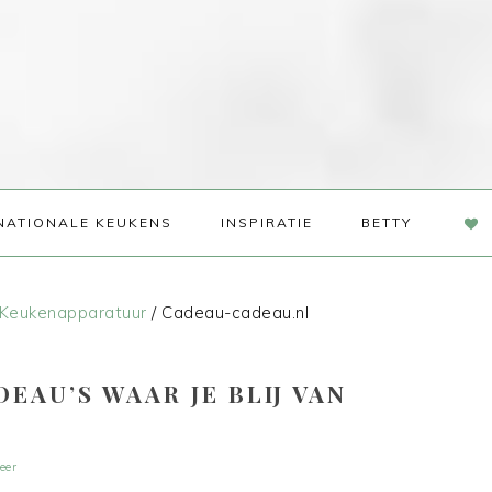
NAV
NATIONALE KEUKENS
INSPIRATIE
BETTY
SOC
ME
Keukenapparatuur
/
Cadeau-cadeau.nl
EAU’S WAAR JE BLIJ VAN
eer