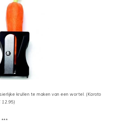
ierlijke krullen te maken van een wortel.
(Karoto
€ 12.95)
***