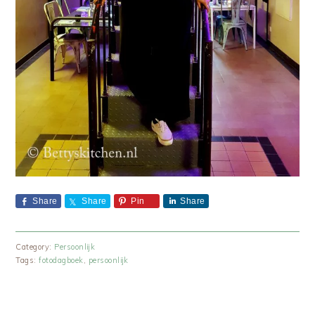
Share
Share
Pin
Share
Category:
Persoonlijk
Tags:
fotodagboek
,
persoonlijk