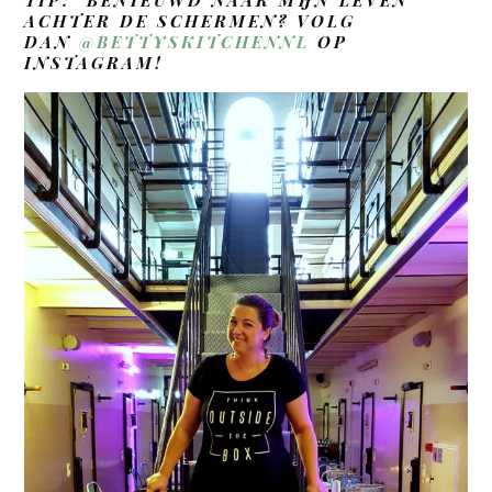
TIP: BENIEUWD NAAR MIJN LEVEN
ACHTER DE SCHERMEN? VOLG
DAN
@BETTYSKITCHENNL
OP
INSTAGRAM!