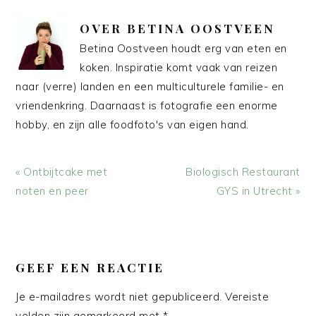
OVER
BETINA OOSTVEEN
Betina Oostveen houdt erg van eten en
koken. Inspiratie komt vaak van reizen
naar (verre) landen en een multiculturele familie- en
vriendenkring. Daarnaast is fotografie een enorme
hobby, en zijn alle foodfoto's van eigen hand.
Vorig
Volgend
« Ontbijtcake met
Biologisch Restaurant
bericht:
bericht:
noten en peer
GYS in Utrecht »
LEES
INTERACTIES
GEEF EEN REACTIE
Je e-mailadres wordt niet gepubliceerd.
Vereiste
velden zijn gemarkeerd met
*