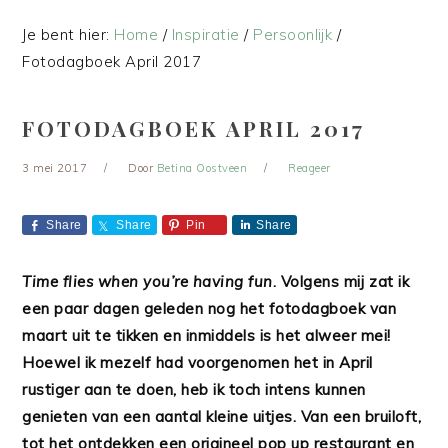
Je bent hier:
Home
/
Inspiratie
/
Persoonlijk
/
Fotodagboek April 2017
FOTODAGBOEK APRIL 2017
3 mei 2017
Door
Betina Oostveen
Reageer
Share
Share
Pin
Share
Time flies when you’re having fun
. Volgens mij zat ik
een paar dagen geleden nog het fotodagboek van
maart uit te tikken en inmiddels is het alweer mei!
Hoewel ik mezelf had voorgenomen het in April
rustiger aan te doen, heb ik toch intens kunnen
genieten van een aantal kleine uitjes. Van een bruiloft,
tot het ontdekken een origineel pop up restaurant en