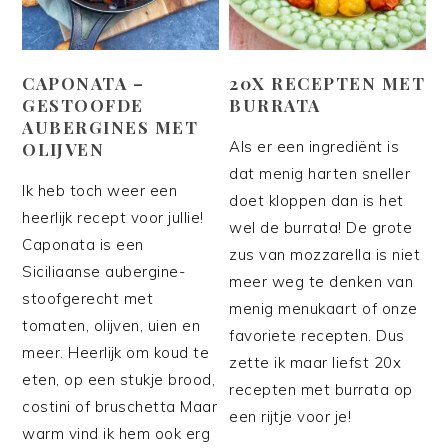
CAPONATA –
20X RECEPTEN MET
GESTOOFDE
BURRATA
AUBERGINES MET
Als er een ingrediënt is
OLIJVEN
dat menig harten sneller
Ik heb toch weer een
doet kloppen dan is het
heerlijk recept voor jullie!
wel de burrata! De grote
Caponata is een
zus van mozzarella is niet
Siciliaanse aubergine-
meer weg te denken van
stoofgerecht met
menig menukaart of onze
tomaten, olijven, uien en
favoriete recepten. Dus
meer. Heerlijk om koud te
zette ik maar liefst 20x
eten, op een stukje brood,
recepten met burrata op
costini of bruschetta Maar
een rijtje voor je!
warm vind ik hem ook erg