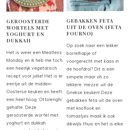
GEBAKKEN FETA
GEROOSTERDE
UIT DE OVEN (FETA
WORTELS MET
FOURNO)
YOGHURT EN
DUKKAH
Op zoek naar een lekker
Het is weer een Meatless
borrelhapje of
Monday en ik heb me toch
voorgerecht met kaas in
een heerlijk vegetarisch
de hoofdrol? Dit is een
recept voor jullie! Het is er
simpele maar oh zo
eentje uit de midden-
lekkere ‘mezze’ uit de
Oosterse keuken en heeft
Griekse keuken! Deze
een heel hoog ‘Ottolenghi’
gebakken feta uit de oven
gehalte. Deze
met knoflook en
geroosterde wortel met
tomaatjes maak ik ook
yoghurt en dukkah
dikwijls thuis en het is elke