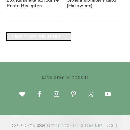
20x Klassieke Italiaanse
Groene Monster Pasta
Pasta Recepten
(Halloween)
MEER PASTA RECEPTEN →
FOOTER
LETS STAY IN TOUCH!
COPYRIGHT © 2026
BETTY'S KITCHEN
·
DISCLAIMER
·
LOG IN