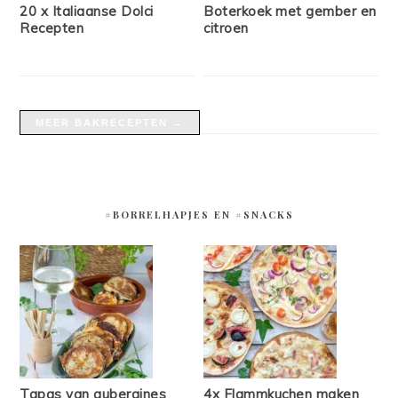
20 x Italiaanse Dolci
Boterkoek met gember en
Recepten
citroen
MEER BAKRECEPTEN →
#BORRELHAPJES EN #SNACKS
Tapas van aubergines
4x Flammkuchen maken