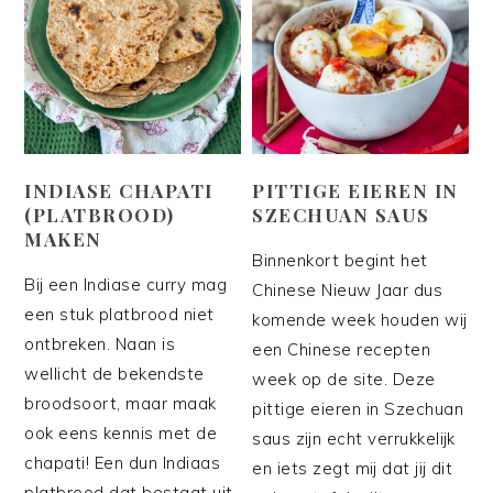
INDIASE CHAPATI
PITTIGE EIEREN IN
(PLATBROOD)
SZECHUAN SAUS
MAKEN
Binnenkort begint het
Bij een Indiase curry mag
Chinese Nieuw Jaar dus
een stuk platbrood niet
komende week houden wij
ontbreken. Naan is
een Chinese recepten
wellicht de bekendste
week op de site. Deze
broodsoort, maar maak
pittige eieren in Szechuan
ook eens kennis met de
saus zijn echt verrukkelijk
chapati! Een dun Indiaas
en iets zegt mij dat jij dit
platbrood dat bestaat uit