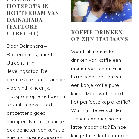
HOTSPOTS IN
ROTTERDAM VAN
DAINAHARA
(EXPLORE
KOFFIE DRINKEN
UTRECHT)
OP ZIJN ITALIAANS
Door Dainahara –
Voor Italianen is het
Rotterdam is, naast
drinken van koffie een
Utrecht mijn
manier van leven. En in
lievelingsstad. De
Italië is het zetten van
creatieve en kunstzinnige
een kopje koffie pure
vibe vind ik heerlijk.
kunst. Maar wat maakt
Hotspots op elke hoek. En
het perfecte kopje koffie?
je kunt in deze stad
Wat zijn de verschillen
ontzettend goed
tussen cappuccino en
shoppen. Natuurlijk kun je
latte macchiato? En hoe
ook genieten van kunst en
kun je thuis koffie drinken
cultuur. Deze havenstad