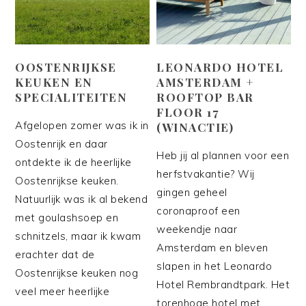
OOSTENRIJKSE
LEONARDO HOTEL
KEUKEN EN
AMSTERDAM +
SPECIALITEITEN
ROOFTOP BAR
FLOOR 17
Afgelopen zomer was ik in
(WINACTIE)
Oostenrijk en daar
Heb jij al plannen voor een
ontdekte ik de heerlijke
herfstvakantie? Wij
Oostenrijkse keuken.
gingen geheel
Natuurlijk was ik al bekend
coronaproof een
met goulashsoep en
weekendje naar
schnitzels, maar ik kwam
Amsterdam en bleven
erachter dat de
slapen in het Leonardo
Oostenrijkse keuken nog
Hotel Rembrandtpark. Het
veel meer heerlijke
torenhoge hotel met