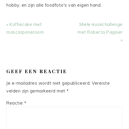
hobby, en zijn alle foodfoto's van eigen hand.
Vorig
Volgend
« Koffiecake met
Miele-kookchallenge
bericht:
bericht:
mascarponeroom
met Roberta Pagnier
»
LEES
INTERACTIES
GEEF EEN REACTIE
Je e-mailadres wordt niet gepubliceerd.
Vereiste
velden zijn gemarkeerd met
*
Reactie
*