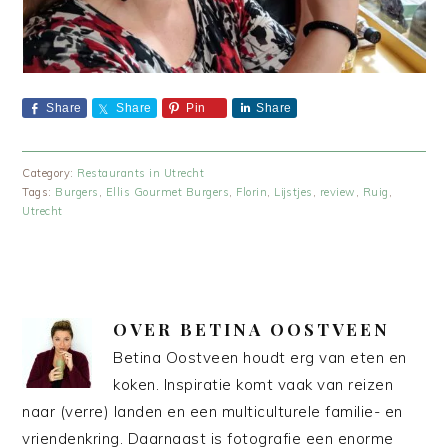
Share
Share
Pin
Share
Category:
Restaurants in Utrecht
Tags:
Burgers
,
Ellis Gourmet Burgers
,
Florin
,
Lijstjes
,
review
,
Ruig
,
Utrecht
OVER
BETINA OOSTVEEN
Betina Oostveen houdt erg van eten en
koken. Inspiratie komt vaak van reizen
naar (verre) landen en een multiculturele familie- en
vriendenkring. Daarnaast is fotografie een enorme