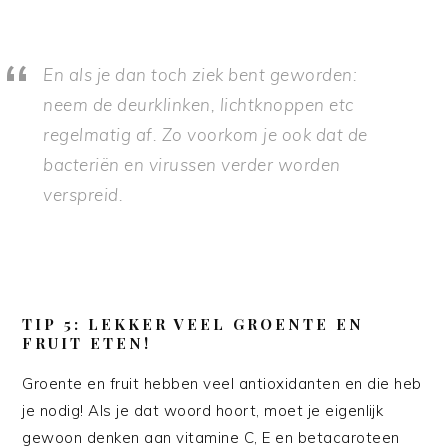
En als je dan toch ziek bent geworden:
neem de deurklinken, lichtknoppen etc
regelmatig af. Zo voorkom je ook dat de
bacteriën en virussen verder worden
verspreid.
TIP 5: LEKKER VEEL GROENTE EN
FRUIT ETEN!
Groente en fruit hebben veel antioxidanten en die heb
je nodig! Als je dat woord hoort, moet je eigenlijk
gewoon denken aan vitamine C, E en betacaroteen