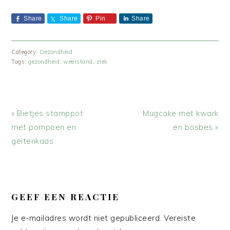
Share
Share
Pin
Share
Category:
Gezondheid
Tags:
gezondheid
,
weerstand
,
ziek
Vorig
Volgend
« Bietjes stamppot
Mugcake met kwark
bericht:
bericht:
met pompoen en
en bosbes »
geitenkaas
LEES
INTERACTIES
GEEF EEN REACTIE
Je e-mailadres wordt niet gepubliceerd.
Vereiste