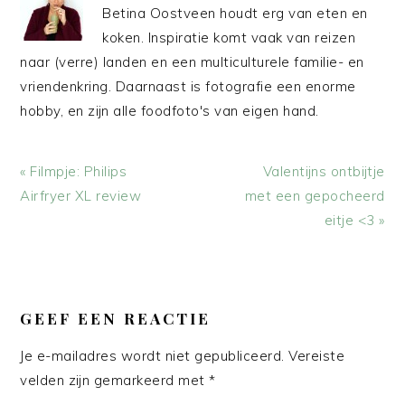
Betina Oostveen houdt erg van eten en
koken. Inspiratie komt vaak van reizen
naar (verre) landen en een multiculturele familie- en
vriendenkring. Daarnaast is fotografie een enorme
hobby, en zijn alle foodfoto's van eigen hand.
Vorig
Volgend
« Filmpje: Philips
Valentijns ontbijtje
bericht:
bericht:
Airfryer XL review
met een gepocheerd
eitje <3 »
LEES
INTERACTIES
GEEF EEN REACTIE
Je e-mailadres wordt niet gepubliceerd.
Vereiste
velden zijn gemarkeerd met
*