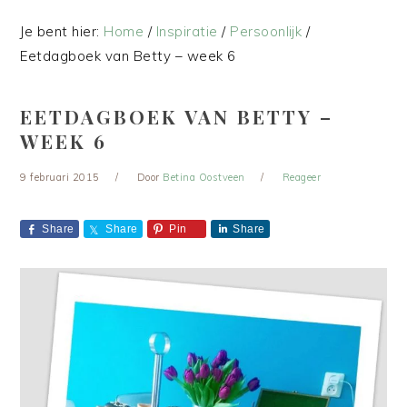
Je bent hier:
Home
/
Inspiratie
/
Persoonlijk
/
Eetdagboek van Betty – week 6
EETDAGBOEK VAN BETTY –
WEEK 6
9 februari 2015
Door
Betina Oostveen
Reageer
Share
Share
Pin
Share