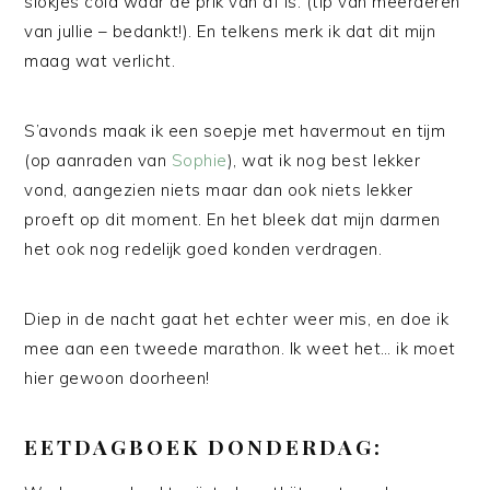
slokjes cola waar de prik van af is. (tip van meerderen
van jullie – bedankt!). En telkens merk ik dat dit mijn
maag wat verlicht.
S’avonds maak ik een soepje met havermout en tijm
(op aanraden van
Sophie
), wat ik nog best lekker
vond, aangezien niets maar dan ook niets lekker
proeft op dit moment. En het bleek dat mijn darmen
het ook nog redelijk goed konden verdragen.
Diep in de nacht gaat het echter weer mis, en doe ik
mee aan een tweede marathon. Ik weet het… ik moet
hier gewoon doorheen!
EETDAGBOEK DONDERDAG: