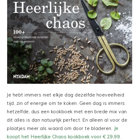
Je hebt immers niet elkje dag dezelfde hoeveelheid
tijd, zin of energie om te koken. Geen dag is immers
hetzelfde, dus een kookboek met een brede mix van
dit alles is dan natuurlijk perfect. En alleen al voor de
plaatjes meer als waard om door te bladeren.
Je
koopt het Heerlijke Chaos kookboek voor € 29.99
.