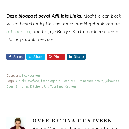
Deze blogpost bevat Affiliate Links
. Mocht je een boek
willen bestellen bij Bol.com en je maakt gebruik van de
affiliate link
, dan help je Betty’s Kitchen ook een beetje.
Hartelijk dank hiervoor.
Share
Share
Pin
Share
Category:
Kookboeken
Tags:
Chickslovefood
,
foodbloggers
,
Foodless
,
Francesca Kookt
,
Jelmer de
Boer
,
Simones Kitchen
,
Uit Paulines Keuken
OVER
BETINA OOSTVEEN
Betina Oostveen houdt erg van eten en