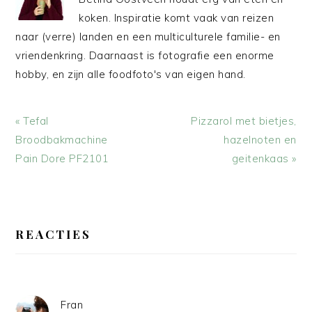
koken. Inspiratie komt vaak van reizen
naar (verre) landen en een multiculturele familie- en
vriendenkring. Daarnaast is fotografie een enorme
hobby, en zijn alle foodfoto's van eigen hand.
Vorig
Volgend
« Tefal
Pizzarol met bietjes,
bericht:
bericht:
Broodbakmachine
hazelnoten en
Pain Dore PF2101
geitenkaas »
LEES
INTERACTIES
REACTIES
Fran