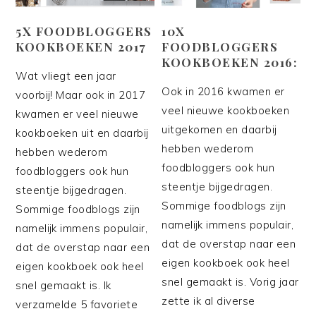
5X FOODBLOGGERS
10X
KOOKBOEKEN 2017
FOODBLOGGERS
KOOKBOEKEN 2016:
Wat vliegt een jaar
Ook in 2016 kwamen er
voorbij! Maar ook in 2017
veel nieuwe kookboeken
kwamen er veel nieuwe
uitgekomen en daarbij
kookboeken uit en daarbij
hebben wederom
hebben wederom
foodbloggers ook hun
foodbloggers ook hun
steentje bijgedragen.
steentje bijgedragen.
Sommige foodblogs zijn
Sommige foodblogs zijn
namelijk immens populair,
namelijk immens populair,
dat de overstap naar een
dat de overstap naar een
eigen kookboek ook heel
eigen kookboek ook heel
snel gemaakt is. Vorig jaar
snel gemaakt is. Ik
zette ik al diverse
verzamelde 5 favoriete