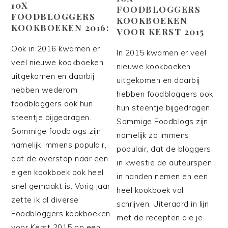
10X
FOODBLOGGERS
FOODBLOGGERS
KOOKBOEKEN
KOOKBOEKEN 2016:
VOOR KERST 2015
Ook in 2016 kwamen er
In 2015 kwamen er veel
veel nieuwe kookboeken
nieuwe kookboeken
uitgekomen en daarbij
uitgekomen en daarbij
hebben wederom
hebben foodbloggers ook
foodbloggers ook hun
hun steentje bijgedragen.
steentje bijgedragen.
Sommige Foodblogs zijn
Sommige foodblogs zijn
namelijk zo immens
namelijk immens populair,
populair, dat de bloggers
dat de overstap naar een
in kwestie de auteurspen
eigen kookboek ook heel
in handen nemen en een
snel gemaakt is. Vorig jaar
heel kookboek vol
zette ik al diverse
schrijven. Uiteraard in lijn
Foodbloggers kookboeken
met de recepten die je
voor Kerst 2015 op een