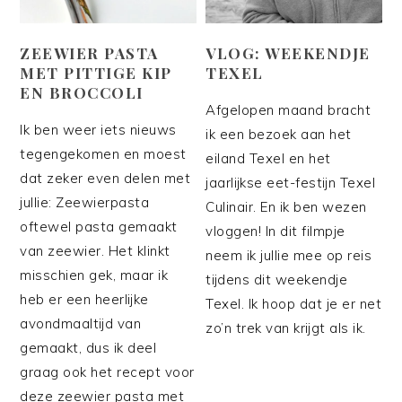
ZEEWIER PASTA
VLOG: WEEKENDJE
MET PITTIGE KIP
TEXEL
EN BROCCOLI
Afgelopen maand bracht
Ik ben weer iets nieuws
ik een bezoek aan het
tegengekomen en moest
eiland Texel en het
dat zeker even delen met
jaarlijkse eet-festijn Texel
jullie: Zeewierpasta
Culinair. En ik ben wezen
oftewel pasta gemaakt
vloggen! In dit filmpje
van zeewier. Het klinkt
neem ik jullie mee op reis
misschien gek, maar ik
tijdens dit weekendje
heb er een heerlijke
Texel. Ik hoop dat je er net
avondmaaltijd van
zo’n trek van krijgt als ik.
gemaakt, dus ik deel
graag ook het recept voor
deze zeewier pasta met