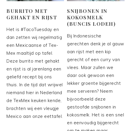
BURRITO MET
SNIJBONEN IN
GEHAKT EN RIJST
KOKOSMELK
(BUNCIS LODEH)
Het is #TacoTuesday en
Bij Indonesische
dan zetten wij regelmatig
gerechten denk je al gauw
een Mexicaanse of Tex-
aan rijst met een kip
Mex maaltijd op tafel.
gerecht of een curry van
Deze burrito met gehakt
vlees. Maar zullen we
en rijst is al jarenlang een
daar ook gewoon een
geliefd recept bij ons
lekker groente bijgerecht
thuis. In de tijd dat wrijwel
mee serveren? Neem
niemand hier in Nederland
bijvoorbeeld deze
de TexMex keuken kende,
gestoofde snijbonen in
brachten wij een vleugje
kokosmelk. Het is een snel
Mexico aan onze eettafel.
en eenvoudig bijgerecht
om te maken maar