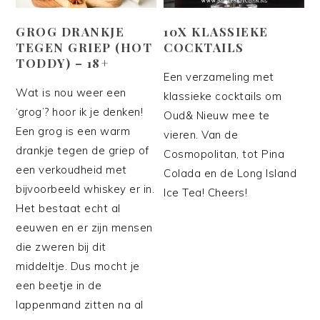
GROG DRANKJE
10X KLASSIEKE
TEGEN GRIEP (HOT
COCKTAILS
TODDY) – 18+
Een verzameling met
Wat is nou weer een
klassieke cocktails om
‘grog’? hoor ik je denken!
Oud& Nieuw mee te
Een grog is een warm
vieren. Van de
drankje tegen de griep of
Cosmopolitan, tot Pina
een verkoudheid met
Colada en de Long Island
bijvoorbeeld whiskey er in.
Ice Tea! Cheers!
Het bestaat echt al
eeuwen en er zijn mensen
die zweren bij dit
middeltje. Dus mocht je
een beetje in de
lappenmand zitten na al