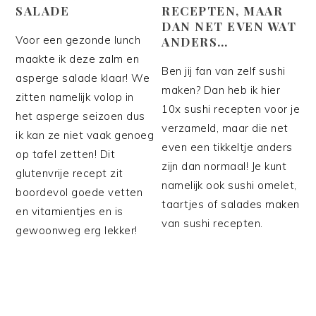
SALADE
RECEPTEN, MAAR
DAN NET EVEN WAT
Voor een gezonde lunch
ANDERS…
maakte ik deze zalm en
Ben jij fan van zelf sushi
asperge salade klaar! We
maken? Dan heb ik hier
zitten namelijk volop in
10x sushi recepten voor je
het asperge seizoen dus
verzameld, maar die net
ik kan ze niet vaak genoeg
even een tikkeltje anders
op tafel zetten! Dit
zijn dan normaal! Je kunt
glutenvrije recept zit
namelijk ook sushi omelet,
boordevol goede vetten
taartjes of salades maken
en vitamientjes en is
van sushi recepten.
gewoonweg erg lekker!