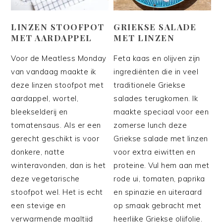
LINZEN STOOFPOT
GRIEKSE SALADE
MET AARDAPPEL
MET LINZEN
Voor de Meatless Monday
Feta kaas en olijven zijn
van vandaag maakte ik
ingrediënten die in veel
deze linzen stoofpot met
traditionele Griekse
aardappel, wortel,
salades terugkomen. Ik
bleekselderij en
maakte speciaal voor een
tomatensaus. Als er een
zomerse lunch deze
gerecht geschikt is voor
Griekse salade met linzen
donkere, natte
voor extra eiwitten en
winteravonden, dan is het
proteine. Vul hem aan met
deze vegetarische
rode ui, tomaten, paprika
stoofpot wel. Het is echt
en spinazie en uiteraard
een stevige en
op smaak gebracht met
verwarmende maaltijd
heerlijke Griekse olijfolie.