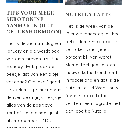
TIPS VOOR MEER
NUTELLA LATTE
SEROTONINE
AANMAKEN (HET
Het is de week van de
GELUKSHORMOON)
‘Blauwe maandag’ en hoe
beter dan een kop koffie
Het is de 3e maandag van
te maken waar je echt
January en die wordt ook
oprecht blij van wordt!
wel omschreven als ‘Blue
Momenteel gaat er een
Monday’. Heb jij ook een
nieuwe koffie trend rond
beetje last van een dipje
in foodieland en dat is de
vandaag? Om jezelf goed
Nutella Latte! Want jouw
te voelen, is je manier van
favoriet kopje koffie
denken belangrijk. Bekijk je
verdient een upgrade met
alles van de positieve
een lepeltje Nutella!
kant of zie je dingen juist
al snel somber in? Dit