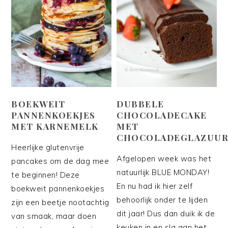
BOEKWEIT
DUBBELE
PANNENKOEKJES
CHOCOLADECAKE
MET KARNEMELK
MET
CHOCOLADEGLAZUU
Heerlijke glutenvrije
Afgelopen week was het
pancakes om de dag mee
natuurlijk BLUE MONDAY!
te beginnen! Deze
En nu had ik hier zelf
boekweit pannenkoekjes
behoorlijk onder te lijden
zijn een beetje nootachtig
dit jaar! Dus dan duik ik de
van smaak, maar doen
keuken in en sla aan het