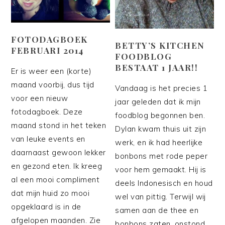
FOTODAGBOEK
BETTY’S KITCHEN
FEBRUARI 2014
FOODBLOG
BESTAAT 1 JAAR!!
Er is weer een (korte)
maand voorbij, dus tijd
Vandaag is het precies 1
voor een nieuw
jaar geleden dat ik mijn
fotodagboek. Deze
foodblog begonnen ben.
maand stond in het teken
Dylan kwam thuis uit zijn
van leuke events en
werk, en ik had heerlijke
daarnaast gewoon lekker
bonbons met rode peper
en gezond eten. Ik kreeg
voor hem gemaakt. Hij is
al een mooi compliment
deels Indonesisch en houd
dat mijn huid zo mooi
wel van pittig. Terwijl wij
opgeklaard is in de
samen aan de thee en
afgelopen maanden. Zie
bonbons zaten, onstond