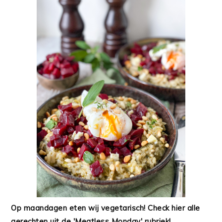
Op maandagen eten wij vegetarisch! Check hier alle
gerechten uit de 'Meatless Monday' rubriek!