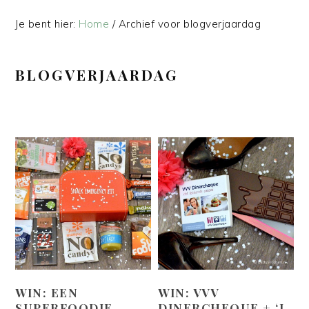
Je bent hier:
Home
/
Archief voor blogverjaardag
BLOGVERJAARDAG
WIN: EEN
WIN: VVV
SUPERFOODIE
DINERCHEQUE + ‘I