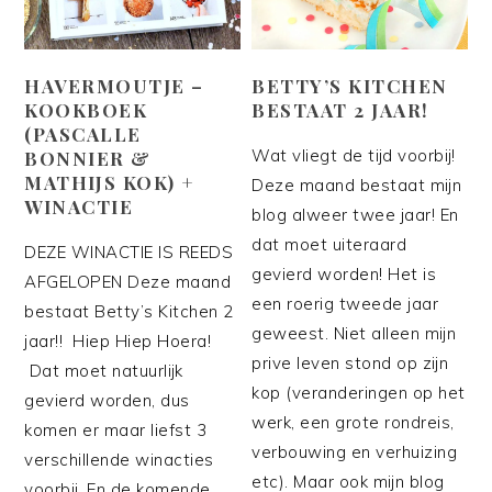
HAVERMOUTJE –
BETTY’S KITCHEN
KOOKBOEK
BESTAAT 2 JAAR!
(PASCALLE
Wat vliegt de tijd voorbij!
BONNIER &
MATHIJS KOK) +
Deze maand bestaat mijn
WINACTIE
blog alweer twee jaar! En
dat moet uiteraard
DEZE WINACTIE IS REEDS
gevierd worden! Het is
AFGELOPEN Deze maand
een roerig tweede jaar
bestaat Betty’s Kitchen 2
geweest. Niet alleen mijn
jaar!! Hiep Hiep Hoera!
prive leven stond op zijn
Dat moet natuurlijk
kop (veranderingen op het
gevierd worden, dus
werk, een grote rondreis,
komen er maar liefst 3
verbouwing en verhuizing
verschillende winacties
etc). Maar ook mijn blog
voorbij. En de komende