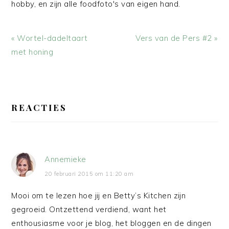
hobby, en zijn alle foodfoto's van eigen hand.
Vorig
Volgend
« Wortel-dadeltaart
Vers van de Pers #2 »
bericht:
bericht:
met honing
LEES
INTERACTIES
REACTIES
Annemieke
20 februari 2015 om 11:20 am
Mooi om te lezen hoe jij en Betty’s Kitchen zijn
gegroeid. Ontzettend verdiend, want het
enthousiasme voor je blog, het bloggen en de dingen