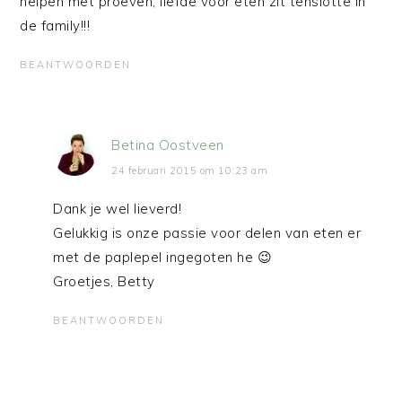
helpen met proeven, liefde voor eten zit tenslotte in
de family!!!
BEANTWOORDEN
Betina Oostveen
24 februari 2015 om 10:23 am
Dank je wel lieverd!
Gelukkig is onze passie voor delen van eten er
met de paplepel ingegoten he 😉
Groetjes, Betty
BEANTWOORDEN