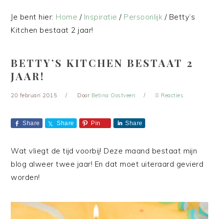
Je bent hier:
Home
/
Inspiratie
/
Persoonlijk
/
Betty’s
Kitchen bestaat 2 jaar!
BETTY’S KITCHEN BESTAAT 2
JAAR!
20 februari 2015
Door
Betina Oostveen
8 Reacties
Share
Share
Pin
Share
Wat vliegt de tijd voorbij! Deze maand bestaat mijn
blog alweer twee jaar! En dat moet uiteraard gevierd
worden!