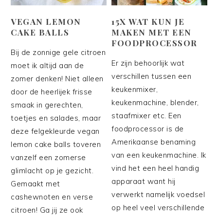
VEGAN LEMON
15X WAT KUN JE
CAKE BALLS
MAKEN MET EEN
FOODPROCESSOR
Bij de zonnige gele citroen
Er zijn behoorlijk wat
moet ik altijd aan de
verschillen tussen een
zomer denken! Niet alleen
keukenmixer,
door de heerlijek frisse
keukenmachine, blender,
smaak in gerechten,
staafmixer etc. Een
toetjes en salades, maar
foodprocessor is de
deze felgekleurde vegan
Amerikaanse benaming
lemon cake balls toveren
van een keukenmachine. Ik
vanzelf een zomerse
vind het een heel handig
glimlacht op je gezicht.
apparaat want hij
Gemaakt met
verwerkt namelijk voedsel
cashewnoten en verse
op heel veel verschillende
citroen! Ga jij ze ook