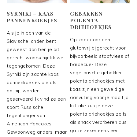
SYRNIKI – KAAS
GEBAKKEN
PANNENKOEKJES
POLENTA
DRIEHOEKJES
Als je in een van de
Op zoek naar een
Slavische landen bent
glutenvrij bijgerecht voor
geweest dan ben je dit
bijvoorbeeld stoofvlees of
gerecht waarschijnlijk wel
barbecue? Deze
tegengekomen. Deze
vegetarische gebakken
Syrniki zijn zachte kaas
polenta driehoekjes met
pannenkoekjes die als
kaas zijn een geweldige
ontbijt worden
aanvulling voor je maaltijd.
geserveerd. Ik vind ze een
In Italie kun je deze
soort Russische
polenta driehoekjes zelfs
tegenhanger van
als snack verorberen dus
American Pancakes.
ga ze zeker eens een
Gewoonweg anders, maar