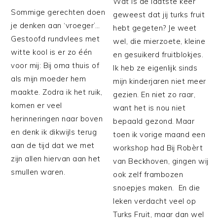
Wat is de laatste keer
Sommige gerechten doen
geweest dat jij turks fruit
je denken aan ‘vroeger’…
hebt gegeten? Je weet
Gestoofd rundvlees met
wel, die mierzoete, kleine
witte kool is er zo één
en gesuikerd fruitblokjes.
voor mij: Bij oma thuis of
Ik heb ze eigenlijk sinds
als mijn moeder hem
mijn kinderjaren niet meer
maakte. Zodra ik het ruik,
gezien. En niet zo raar,
komen er veel
want het is nou niet
herinneringen naar boven
bepaald gezond. Maar
en denk ik dikwijls terug
toen ik vorige maand een
aan de tijd dat we met
workshop had Bij Robèrt
zijn allen hiervan aan het
van Beckhoven, gingen wij
smullen waren.
ook zelf frambozen
snoepjes maken. En die
leken verdacht veel op
Turks Fruit, maar dan wel