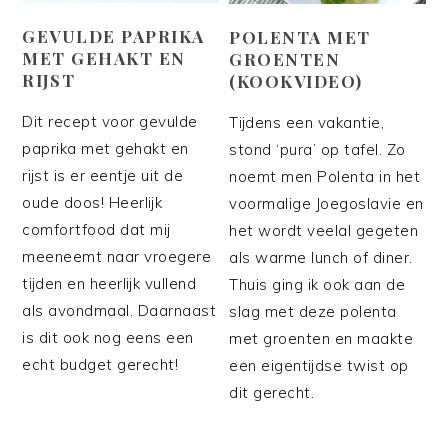
GEVULDE PAPRIKA
POLENTA MET
MET GEHAKT EN
GROENTEN
RIJST
(KOOKVIDEO)
Dit recept voor gevulde
Tijdens een vakantie,
paprika met gehakt en
stond ‘pura’ op tafel. Zo
rijst is er eentje uit de
noemt men Polenta in het
oude doos! Heerlijk
voormalige Joegoslavie en
comfortfood dat mij
het wordt veelal gegeten
meeneemt naar vroegere
als warme lunch of diner.
tijden en heerlijk vullend
Thuis ging ik ook aan de
als avondmaal. Daarnaast
slag met deze polenta
is dit ook nog eens een
met groenten en maakte
echt budget gerecht!
een eigentijdse twist op
dit gerecht.