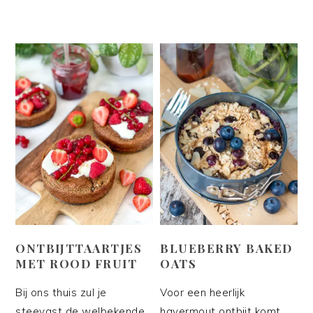
ONTBIJTTAARTJES
BLUEBERRY BAKED
MET ROOD FRUIT
OATS
Bij ons thuis zul je
Voor een heerlijk
steevast de welbekende
havermout ontbijt komt