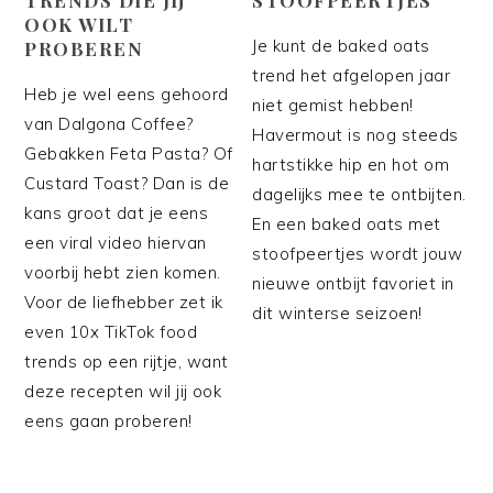
OOK WILT
Je kunt de baked oats
PROBEREN
trend het afgelopen jaar
Heb je wel eens gehoord
niet gemist hebben!
van Dalgona Coffee?
Havermout is nog steeds
Gebakken Feta Pasta? Of
hartstikke hip en hot om
Custard Toast? Dan is de
dagelijks mee te ontbijten.
kans groot dat je eens
En een baked oats met
een viral video hiervan
stoofpeertjes wordt jouw
voorbij hebt zien komen.
nieuwe ontbijt favoriet in
Voor de liefhebber zet ik
dit winterse seizoen!
even 10x TikTok food
trends op een rijtje, want
deze recepten wil jij ook
eens gaan proberen!