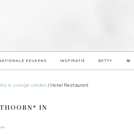
NAV
NATIONALE KEUKENS
INSPIRATIE
BETTY
SOC
ME
nts in overige steden
/
Hotel Restaurant
THOORN* IN
eer