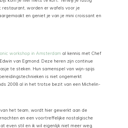
jt kom je hier niets te kort. Terwijl je rustig
t restaurant, worden er wafels voor je
argemaakt en geniet je van je mini croissant en
Tonic workshop in Amsterdam
al kennis met Chef
 Edwin van Egmond. Deze heren zijn continue
asje te steken. Hun samenspel van wijn-spijs
bereidingstechnieken is niet ongemerkt
s 2008 al in het trotse bezit van een Michelin-
van het team, wordt hier gewerkt aan de
rnachten en een voortreffelijke nostalgische
aat even stil en ik wil eigenlijk niet meer weg.