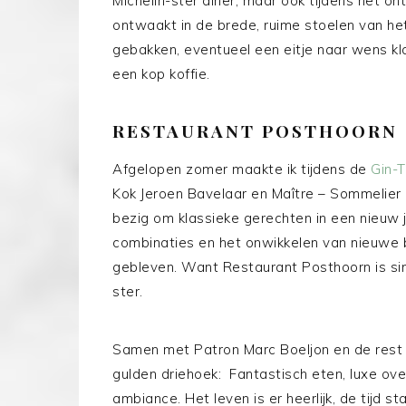
Michelin-ster diner, maar ook tijdens het ontbi
ontwaakt in de brede, ruime stoelen van he
gebakken, eventueel een eitje naar wens kla
een kop koffie.
RESTAURANT POSTHOORN
Afgelopen zomer maakte ik tijdens de
Gin-
Kok Jeroen Bavelaar en Maître – Sommelier
bezig om klassieke gerechten in een nieuw j
combinaties en het onwikkelen van nieuwe 
gebleven. Want Restaurant Posthoorn is sind
ster.
Samen met Patron Marc Boeljon en de rest 
gulden driehoek: Fantastisch eten, luxe ove
ambiance. Het leven is er heerlijk, de tijd st