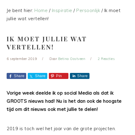
Je bent hier:
Home
/
Inspiratie
/
Persoonlijk
/
Ik moet
jullie wat vertellen!
IK MOET JULLIE WAT
VERTELLEN!
6 september 2019
Door
Betina Oostveen
2 Reacties
Share
Share
Pin
Share
Vorige week deelde ik op social Media als dat ik
GROOTS nieuws had! Nu is het dan ook de hoogste
tijd om dit nieuws ook met jullie te delen!
2019 is toch wel het jaar van de grote projecten.