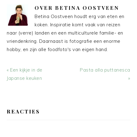
OVER
BETINA OOSTVEEN
Betina Oostveen houdt erg van eten en
koken. Inspiratie komt vaak van reizen
naar (verre) landen en een multiculturele familie- en
vriendenkring. Daarnaast is fotografie een enorme
hobby, en zijn alle foodfoto's van eigen hand.
Vorig
Volgend
« Een kijkje in de
Pasta alla puttanesca
bericht:
bericht:
Japanse keuken
»
LEES
INTERACTIES
REACTIES