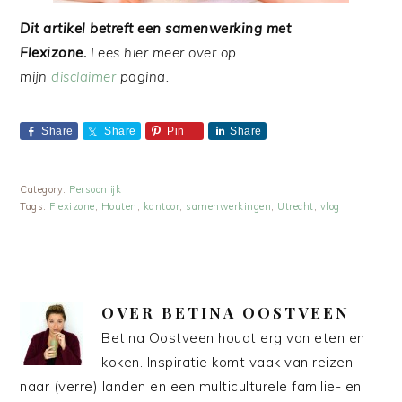
Dit artikel betreft een samenwerking met
Flexizone.
Lees hier meer over op
mijn
disclaimer
pagina.
Share
Share
Pin
Share
Category:
Persoonlijk
Tags:
Flexizone
,
Houten
,
kantoor
,
samenwerkingen
,
Utrecht
,
vlog
OVER
BETINA OOSTVEEN
Betina Oostveen houdt erg van eten en
koken. Inspiratie komt vaak van reizen
naar (verre) landen en een multiculturele familie- en