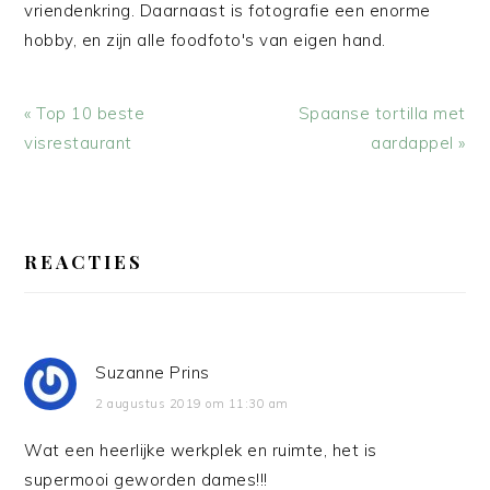
vriendenkring. Daarnaast is fotografie een enorme
hobby, en zijn alle foodfoto's van eigen hand.
Vorig
Volgend
« Top 10 beste
Spaanse tortilla met
bericht:
bericht:
visrestaurant
aardappel »
LEES
INTERACTIES
REACTIES
Suzanne Prins
2 augustus 2019 om 11:30 am
Wat een heerlijke werkplek en ruimte, het is
supermooi geworden dames!!!