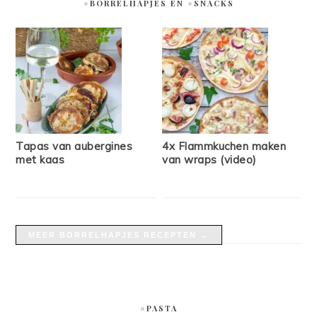
#BORRELHAPJES EN #SNACKS
Tapas van aubergines
4x Flammkuchen maken
met kaas
van wraps (video)
MEER BORRELHAPJES RECEPTEN →
#PASTA