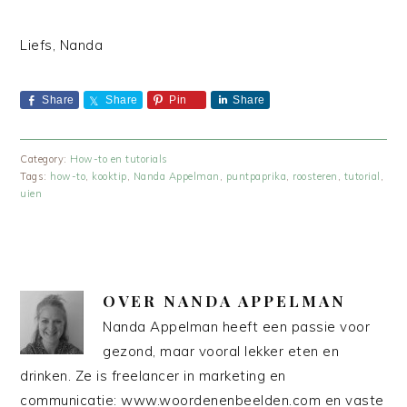
Liefs, Nanda
Share
Share
Pin
Share
Category:
How-to en tutorials
Tags:
how-to
,
kooktip
,
Nanda Appelman
,
puntpaprika
,
roosteren
,
tutorial
,
uien
OVER
NANDA APPELMAN
Nanda Appelman heeft een passie voor
gezond, maar vooral lekker eten en
drinken. Ze is freelancer in marketing en
communicatie: www.woordenenbeelden.com en vaste