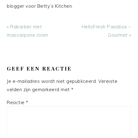
blogger voor Betty’s Kitchen.
Vorig
Volgend
« Rabarber met
HelloFresh Paasbox –
bericht:
bericht:
mascarpone room
Gourmet »
LEES
INTERACTIES
GEEF EEN REACTIE
Je e-mailadres wordt niet gepubliceerd.
Vereiste
velden zijn gemarkeerd met
*
Reactie
*