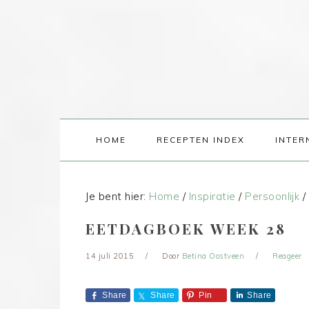
HOME
RECEPTEN INDEX
INTER
Je bent hier:
Home
/
Inspiratie
/
Persoonlijk
/
EETDAGBOEK WEEK 28
14 juli 2015
Door
Betina Oostveen
Reageer
Share
Share
Pin
Share