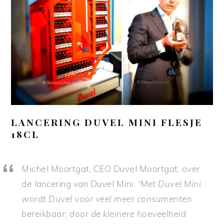
LANCERING DUVEL MINI FLESJE
18CL
Michel Moortgat, CEO Duvel Moortgat, over
de lancering van Duvel Mini:
“Met Duvel Mini
wordt Duvel voor veel meer consumenten
bereikbaar; door de kleinere hoeveelheid