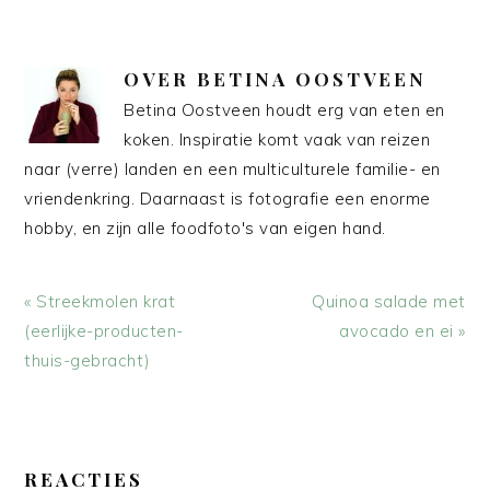
OVER
BETINA OOSTVEEN
Betina Oostveen houdt erg van eten en
koken. Inspiratie komt vaak van reizen
naar (verre) landen en een multiculturele familie- en
vriendenkring. Daarnaast is fotografie een enorme
hobby, en zijn alle foodfoto's van eigen hand.
Vorig
Volgend
« Streekmolen krat
Quinoa salade met
bericht:
bericht:
(eerlijke-producten-
avocado en ei »
thuis-gebracht)
LEES
INTERACTIES
REACTIES