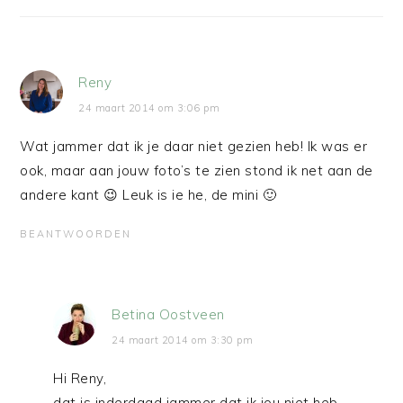
Reny
24 maart 2014 om 3:06 pm
Wat jammer dat ik je daar niet gezien heb! Ik was er
ook, maar aan jouw foto’s te zien stond ik net aan de
andere kant 😉 Leuk is ie he, de mini 🙂
BEANTWOORDEN
Betina Oostveen
24 maart 2014 om 3:30 pm
Hi Reny,
dat is inderdaad jammer dat ik jou niet heb