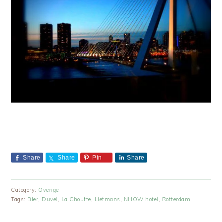
Share
Share
Pin
Share
Category:
Overige
Tags:
Bier
,
Duvel
,
La Chouffe
,
Liefmans
,
NHOW hotel
,
Rotterdam