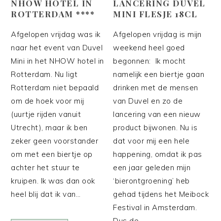
NHOW HOTEL IN
LANCERING DUVEL
ROTTERDAM ****
MINI FLESJE 18CL
Afgelopen vrijdag was ik
Afgelopen vrijdag is mijn
naar het event van Duvel
weekend heel goed
Mini in het NHOW hotel in
begonnen: Ik mocht
Rotterdam. Nu ligt
namelijk een biertje gaan
Rotterdam niet bepaald
drinken met de mensen
om de hoek voor mij
van Duvel en zo de
(uurtje rijden vanuit
lancering van een nieuw
Utrecht), maar ik ben
product bijwonen. Nu is
zeker geen voorstander
dat voor mij een hele
om met een biertje op
happening, omdat ik pas
achter het stuur te
een jaar geleden mijn
kruipen. Ik was dan ook
‘bierontgroening’ heb
heel blij dat ik van…
gehad tijdens het Meibock
Festival in Amsterdam.
Dus de…