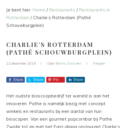
Je bent hier:
Home
/
Restaurants
/
Restaurants in
Rotterdam
/
Charlie’s Rotterdam (Pathé
Schouwburgplein)
CHARLIE’S ROTTERDAM
(PATHÉ SCHOUWBURGPLEIN)
22 december 2016
Door
Betina Oostveen
Reageer
Share
Share
Pin
Share
Het oudste bioscoopbedrijf ter wereld is aan het
innoveren. Pathe is namelijk bezig met concept
winkels en restaurants bij een aantal van hun
bioscopen. Van een gourmet popcornbar bij Pathe
Zwolle tot en met het Fast-dining restaurant Charlie’s