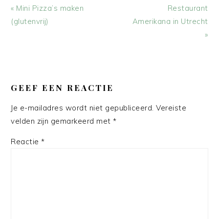
Vorig
Volgend
« Mini Pizza’s maken
Restaurant
bericht:
bericht:
(glutenvrij)
Amerikana in Utrecht
»
LEES
INTERACTIES
GEEF EEN REACTIE
Je e-mailadres wordt niet gepubliceerd.
Vereiste
velden zijn gemarkeerd met
*
Reactie
*