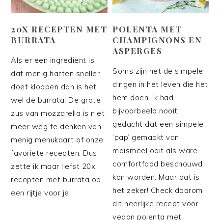
20X RECEPTEN MET
POLENTA MET
BURRATA
CHAMPIGNONS EN
ASPERGES
Als er een ingrediënt is
Soms zijn het de simpele
dat menig harten sneller
dingen in het leven die het
doet kloppen dan is het
hem doen. Ik had
wel de burrata! De grote
bijvoorbeeld nooit
zus van mozzarella is niet
gedacht dat een simpele
meer weg te denken van
‘pap’ gemaakt van
menig menukaart of onze
maismeel ooit als ware
favoriete recepten. Dus
comfortfood beschouwd
zette ik maar liefst 20x
kon worden. Maar dat is
recepten met burrata op
het zeker! Check daarom
een rijtje voor je!
dit heerlijke recept voor
vegan polenta met