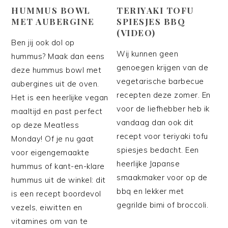
HUMMUS BOWL
TERIYAKI TOFU
MET AUBERGINE
SPIESJES BBQ
(VIDEO)
Ben jij ook dol op
Wij kunnen geen
hummus? Maak dan eens
genoegen krijgen van de
deze hummus bowl met
vegetarische barbecue
aubergines uit de oven.
recepten deze zomer. En
Het is een heerlijke vegan
voor de liefhebber heb ik
maaltijd en past perfect
vandaag dan ook dit
op deze Meatless
recept voor teriyaki tofu
Monday! Of je nu gaat
spiesjes bedacht. Een
voor eigengemaakte
heerlijke Japanse
hummus of kant-en-klare
smaakmaker voor op de
hummus uit de winkel: dit
bbq en lekker met
is een recept boordevol
gegrilde bimi of broccoli.
vezels, eiwitten en
vitamines om van te