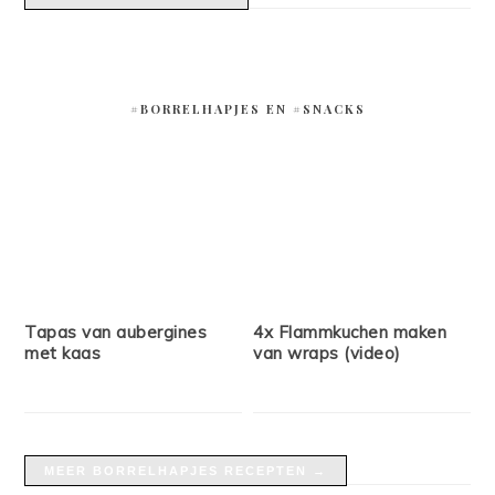
MEER BAKRECEPTEN →
#BORRELHAPJES EN #SNACKS
Tapas van aubergines
4x Flammkuchen maken
met kaas
van wraps (video)
MEER BORRELHAPJES RECEPTEN →