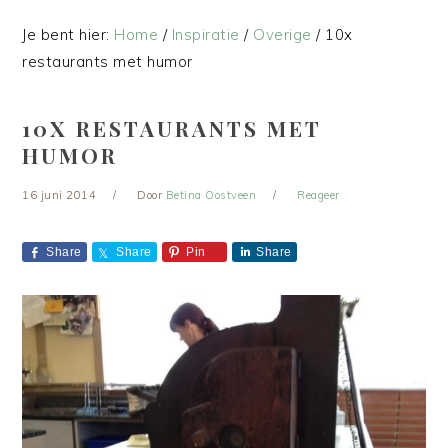
Je bent hier:
Home
/
Inspiratie
/
Overige
/
10x
restaurants met humor
10X RESTAURANTS MET
HUMOR
16 juni 2014
Door
Betina Oostveen
Reageer
Share
Share
Pin
Share