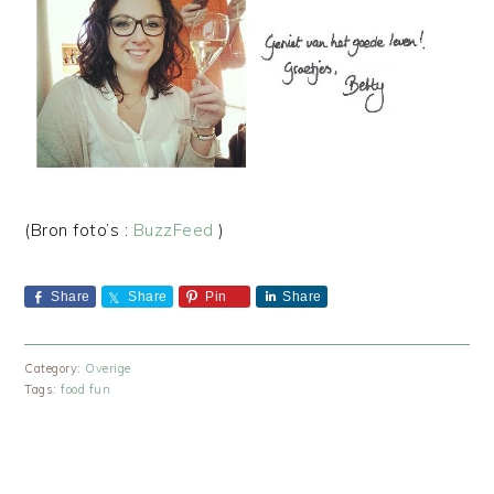
(Bron foto’s :
BuzzFeed
)
Share
Share
Pin
Share
Category:
Overige
Tags:
food fun