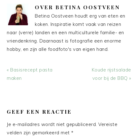
OVER
BETINA OOSTVEEN
Betina Oostveen houdt erg van eten en
koken. Inspiratie komt vaak van reizen
naar (verre) landen en een multiculturele familie- en
vriendenkring. Daarnaast is fotografie een enorme
hobby, en zijn alle foodfoto's van eigen hand.
Vorig
Volgend
« Basisrecept pasta
Koude rijstsalade
bericht:
bericht:
maken
voor bij de BBQ »
LEES
INTERACTIES
GEEF EEN REACTIE
Je e-mailadres wordt niet gepubliceerd.
Vereiste
velden zijn gemarkeerd met
*