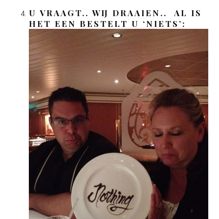
U VRAAGT.. WIJ DRAAIEN.. AL IS
HET EEN BESTELT U ‘NIETS’: