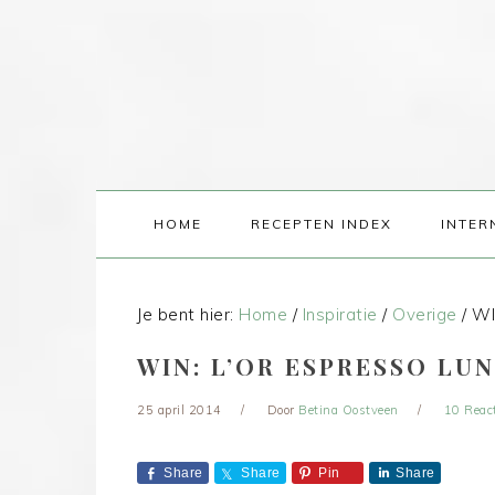
HOME
RECEPTEN INDEX
INTER
Je bent hier:
Home
/
Inspiratie
/
Overige
/
WIN
WIN: L’OR ESPRESSO LU
25 april 2014
Door
Betina Oostveen
10 Reac
Share
Share
Pin
Share