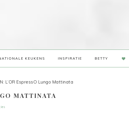
NAV
NATIONALE KEUKENS
INSPIRATIE
BETTY
SOC
ME
: L’OR EspressO Lungo Mattinata
NGO MATTINATA
ties