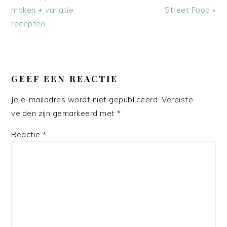
bericht:
bericht:
maken + variatie
Street Food »
recepten
LEES
INTERACTIES
GEEF EEN REACTIE
Je e-mailadres wordt niet gepubliceerd.
Vereiste
velden zijn gemarkeerd met
*
Reactie
*