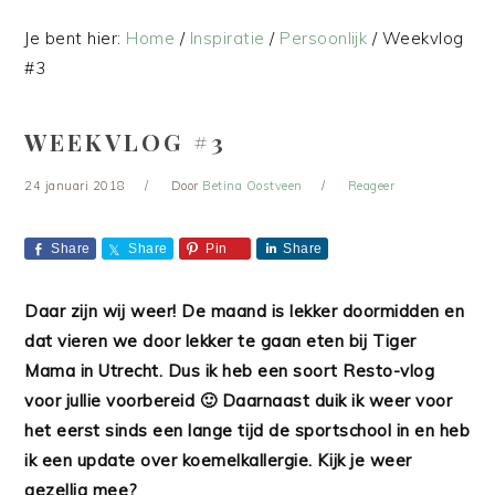
Je bent hier:
Home
/
Inspiratie
/
Persoonlijk
/
Weekvlog
#3
WEEKVLOG #3
24 januari 2018
Door
Betina Oostveen
Reageer
Share
Share
Pin
Share
Daar zijn wij weer! De maand is lekker doormidden en
dat vieren we door lekker te gaan eten bij Tiger
Mama in Utrecht. Dus ik heb een soort Resto-vlog
voor jullie voorbereid 🙂 Daarnaast duik ik weer voor
het eerst sinds een lange tijd de sportschool in en heb
ik een update over koemelkallergie. Kijk je weer
gezellig mee?