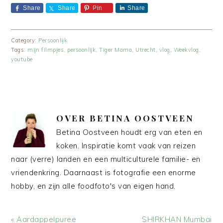
Share
Share
Pin
Share
Category:
Persoonlijk
Tags:
mijn filmpjes
,
persoonlijk
,
Tiger Mama
,
Utrecht
,
vlog
,
Weekvlog
,
youtube
OVER
BETINA OOSTVEEN
Betina Oostveen houdt erg van eten en
koken. Inspiratie komt vaak van reizen
naar (verre) landen en een multiculturele familie- en
vriendenkring. Daarnaast is fotografie een enorme
hobby, en zijn alle foodfoto's van eigen hand.
Vorig
Volgend
« Aardappelpuree
SHIRKHAN Mumbai