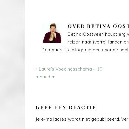
OVER
BETINA OOS
Betina Oostveen houdt erg v
reizen naar (verre) landen en
Daarnaast is fotografie een enorme hobby
Vorig
« Laura’s Voedingsschema – 10
bericht:
maanden
LEES
INTERACTIES
GEEF EEN REACTIE
Je e-mailadres wordt niet gepubliceerd.
Ver