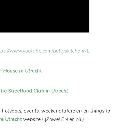
tps://www.youtube.com/bettyskitchenNL
n House in Utrecht
The Streetfood Club in Utrecht
 hotspots, events, weekendtaferelen en things to
re Utrecht
website ! (Zowel EN en NL)