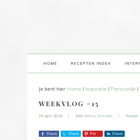
HOME
RECEPTEN INDEX
INTER
Je bent hier:
Home
/
Inspiratie
/
Persoonlijk
/
WEEKVLOG #15
25 april 2018
Door
Betina Oostveen
Reageer
Share
Share
Pin
Share