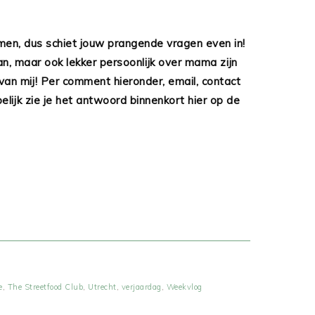
men, dus schiet jouw prangende vragen even in!
n, maar ook lekker persoonlijk over mama zijn
 van mij! Per comment hieronder, email, contact
lijk zie je het antwoord binnenkort hier op de
e
,
The Streetfood Club
,
Utrecht
,
verjaardag
,
Weekvlog