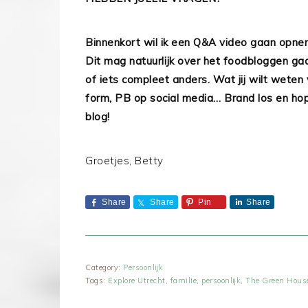
Binnenkort wil ik een Q&A video gaan opne
Dit mag natuurlijk over het foodbloggen gaa
of iets compleet anders. Wat jij wilt weten
form, PB op social media… Brand los en hope
blog!
Groetjes, Betty
Share
Share
Pin
Share
Category:
Persoonlijk
Tags:
Explore Utrecht
,
familie
,
persoonlijk
,
The Green Hous