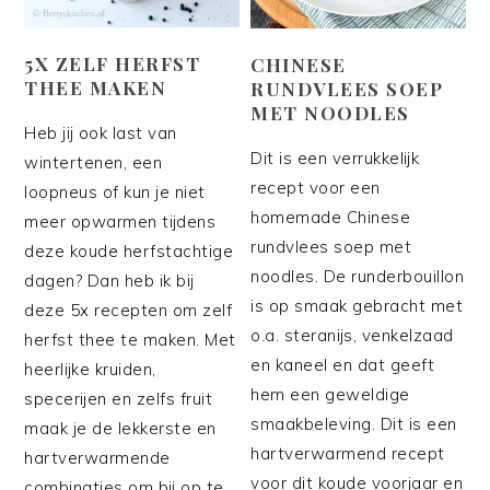
5X ZELF HERFST
CHINESE
THEE MAKEN
RUNDVLEES SOEP
MET NOODLES
Heb jij ook last van
Dit is een verrukkelijk
wintertenen, een
recept voor een
loopneus of kun je niet
homemade Chinese
meer opwarmen tijdens
rundvlees soep met
deze koude herfstachtige
noodles. De runderbouillon
dagen? Dan heb ik bij
is op smaak gebracht met
deze 5x recepten om zelf
o.a. steranijs, venkelzaad
herfst thee te maken. Met
en kaneel en dat geeft
heerlijke kruiden,
hem een geweldige
specerijen en zelfs fruit
smaakbeleving. Dit is een
maak je de lekkerste en
hartverwarmend recept
hartverwarmende
voor dit koude voorjaar en
combinaties om bij op te