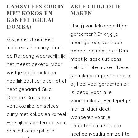
LAMSVLEES CURRY
ZELF CHILI OLIE
MET KOKOS EN
MAKEN
KANEEL (GULAI
Hou jij van lekkere pittige
DOMBA)
gerechten? En krijg je
Als je denkt aan een
nooit genoeg van rode
Indonesische curry dan is
pepers, sambal etc.? Dan
de Rendang waarschijnlijk
moet je absoluut eens
het meest bekend. Maar
zelf chili olie maken. Deze
wist je dat je ook een
smaakmaker past namelijk
heerlijk zachter alternatief
bij heel veel gerechten en
hebt genaamd Gulai
is ideaal voor in je
Domba? Dat is een
voorraadkast. Een lepeltje
verrukkelijke lamsvlees
hier en daar doet
curry met kokos en kaneel.
wonderen voor je
Heerlijk als onderdeel van
recepten en het is ook
een Indische rijsttafel,
heel eenvoudig om zelf te