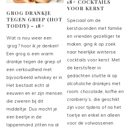
18+ COCKTAILS
VOOR KERST
GROG DRANKJE
TEGEN GRIEP (HOT
Speciaal om de
TODDY) – 18+
kerstavonden met familie
en vrienden gezelliger te
Wat is nou weer een
maken, ging ik op zoek
‘grog’? hoor ik je denken!
naar heerlijke winterse
Een grog is een warm
cocktails voor kerst. Met
drankje tegen de griep of
de kerstsfeer in
een verkoudheid met
gedachten stuitte ik op
bijvoorbeeld whiskey er in.
alcoholiche drankjes met
Het bestaat echt al
room, chocolade, koffie en
eeuwen en er zijn mensen
cranberry’s, die geschikt
die zweren bij dit
zijn voor tijdens of na het
middeltje. Dus mocht je
toetje en enkel en alleen
een beetje in de
voor de volwassenen.
lappenmand zitten na al