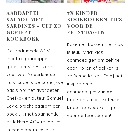
AARDAPPEL
7X KINDER
SALADE MET
KOOKBOEKEN TIPS
SARDINES – UIT ZO
VOOR DE
GEPIEPT
FEESTDAGEN
KOOKBOEK
Koken en bakken met kids
De traditionele AGV-
is leuk! Maar kids
maaltijd (aardappel-
aanmoedigen om zelf te
groenten-vlees) vormt
gaan koken of bakken is
voor veel Nederlandse
zelfs nog leuker! En bij het
huishoudens de dagelijkse
inspireren of
basis oor het avondeten.
aanmoedigen van de
Chefkok en auteur Samuel
kinderen zijn dit 7x leuke
Levie bracht daarom een
kinder kookboeken tips
boek uit met spannende
voor de feestdagen!
en lekkere AGV recepten
in een modern jasje. Ik