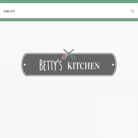
Search
Spring
Door
Spring
Spring
naar
naar
naar
naar
de
de
de
de
hoofdnavigatie
hoofd
eerste
voettekst
inhoud
sidebar