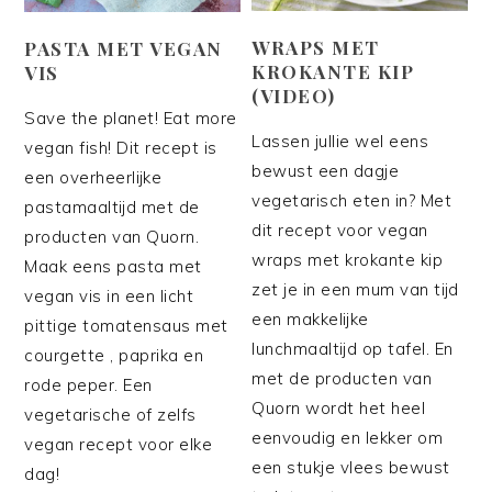
WRAPS MET
PASTA MET VEGAN
KROKANTE KIP
VIS
(VIDEO)
Save the planet! Eat more
Lassen jullie wel eens
vegan fish! Dit recept is
bewust een dagje
een overheerlijke
vegetarisch eten in? Met
pastamaaltijd met de
dit recept voor vegan
producten van Quorn.
wraps met krokante kip
Maak eens pasta met
zet je in een mum van tijd
vegan vis in een licht
een makkelijke
pittige tomatensaus met
lunchmaaltijd op tafel. En
courgette , paprika en
met de producten van
rode peper. Een
Quorn wordt het heel
vegetarische of zelfs
eenvoudig en lekker om
vegan recept voor elke
een stukje vlees bewust
dag!