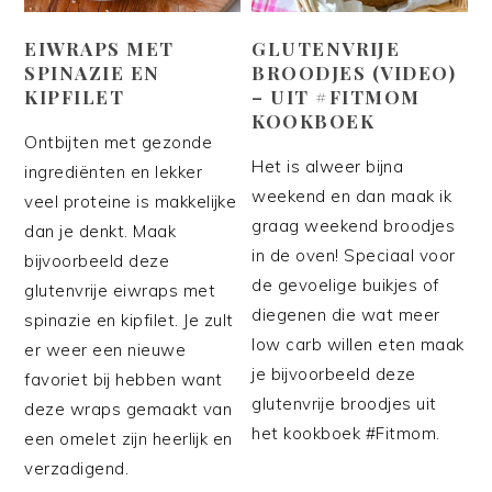
EIWRAPS MET
GLUTENVRIJE
SPINAZIE EN
BROODJES (VIDEO)
KIPFILET
– UIT #FITMOM
KOOKBOEK
Ontbijten met gezonde
Het is alweer bijna
ingrediënten en lekker
weekend en dan maak ik
veel proteine is makkelijke
graag weekend broodjes
dan je denkt. Maak
in de oven! Speciaal voor
bijvoorbeeld deze
de gevoelige buikjes of
glutenvrije eiwraps met
diegenen die wat meer
spinazie en kipfilet. Je zult
low carb willen eten maak
er weer een nieuwe
je bijvoorbeeld deze
favoriet bij hebben want
glutenvrije broodjes uit
deze wraps gemaakt van
het kookboek #Fitmom.
een omelet zijn heerlijk en
verzadigend.