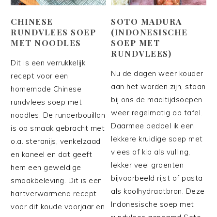
CHINESE
SOTO MADURA
RUNDVLEES SOEP
(INDONESISCHE
MET NOODLES
SOEP MET
RUNDVLEES)
Dit is een verrukkelijk
Nu de dagen weer kouder
recept voor een
aan het worden zijn, staan
homemade Chinese
bij ons de maaltijdsoepen
rundvlees soep met
weer regelmatig op tafel.
noodles. De runderbouillon
Daarmee bedoel ik een
is op smaak gebracht met
lekkere kruidige soep met
o.a. steranijs, venkelzaad
vlees of kip als vulling,
en kaneel en dat geeft
lekker veel groenten
hem een geweldige
bijvoorbeeld rijst of pasta
smaakbeleving. Dit is een
als koolhydraatbron. Deze
hartverwarmend recept
Indonesische soep met
voor dit koude voorjaar en