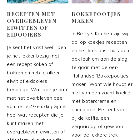
RECEPTEN MET
BOKKEPOOTJES
OVERGEBLEVEN
MAKEN
EIWITTEN OF
In Betty’s Kitchen zijn wij
EIDOOIERS
dol op koekjes recepten
Je kent het vast wel… ben
en het leek ons thuis dan
je net lekker bezig met
ook leuk om aan de slag
een recept koken of
te gaan met de oer-
bakken en heb je alleen
Hollandse ‘Bokkepootjes’
eiwit of eidooiers
maken. Want wie houdt er
benodigd. Wat doe je dan
niet van een zacht koekje
met het overbleven deel
met botercreme en
van het ei? Gelukkig zijn er
chocolade. Perfect voor
heel wat recepten die je
bij de koffie, een
kunt maken met
verjaardag of gewoon
overgebleven eiwitten of
voor de lekkere trek!