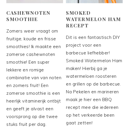
CASHEWNOTEN
SMOKED
SMOOTHIE
WATERMELON HAM
RECEPT
Zomers weer vraagt om
Dit is een fantastisch DIY
fruitige, koude en frisse
project voor een
smoothies! Ik maakte een
barbecue liefhebber!
zomerse cashewnoten
Smoked Watermelon Ham
smoothie! Een super
maken! Hierbij ga je
lekkere en romige
watermeloen roosteren
combinatie van van noten
en grillen op de barbecue.
en zomers fruit! Een
Na Pekelen en marineren
zomerse smoothie is een
maak je hier een BBQ
heerlijk vitaminerijk ontbijt
recept mee die iedereen
en geeft je alvast een
op het verkeerde been
voorsprong op die twee
gaat zetten!
stuks fruit per dag.