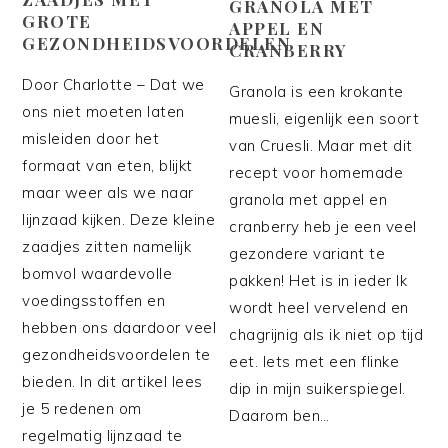
GRANOLA MET
GROTE
APPEL EN
GEZONDHEIDSVOORDELEN
CRANBERRY
Door Charlotte – Dat we
Granola is een krokante
ons niet moeten laten
muesli, eigenlijk een soort
misleiden door het
van Cruesli. Maar met dit
formaat van eten, blijkt
recept voor homemade
maar weer als we naar
granola met appel en
lijnzaad kijken. Deze kleine
cranberry heb je een veel
zaadjes zitten namelijk
gezondere variant te
bomvol waardevolle
pakken! Het is in ieder Ik
voedingsstoffen en
wordt heel vervelend en
hebben ons daardoor veel
chagrijnig als ik niet op tijd
gezondheidsvoordelen te
eet. Iets met een flinke
bieden. In dit artikel lees
dip in mijn suikerspiegel.
je 5 redenen om
Daarom ben…
regelmatig lijnzaad te