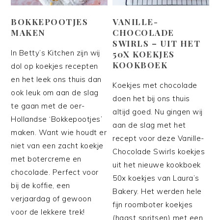
BOKKEPOOTJES
VANILLE-
MAKEN
CHOCOLADE
SWIRLS – UIT HET
In Betty’s Kitchen zijn wij
50X KOEKJES
KOOKBOEK
dol op koekjes recepten
en het leek ons thuis dan
Koekjes met chocolade
ook leuk om aan de slag
doen het bij ons thuis
te gaan met de oer-
altijd goed. Nu gingen wij
Hollandse ‘Bokkepootjes’
aan de slag met het
maken. Want wie houdt er
recept voor deze Vanille-
niet van een zacht koekje
Chocolade Swirls koekjes
met botercreme en
uit het nieuwe kookboek
chocolade. Perfect voor
50x koekjes van Laura’s
bij de koffie, een
Bakery. Het werden hele
verjaardag of gewoon
fijn roomboter koekjes
voor de lekkere trek!
(haast spritsen) met een