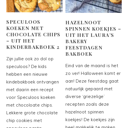
SPECULOOS
HAZELNOOT
KOEKEN MET
SPINNEN KOEKJES –
CHOCOLATE CHIPS
UIT HET LAURA’S
– UIT HET
BAKERY
KINDERBAKBOEK 2
FEESTDAGEN
BAKBOEK
Zijn jullie ook zo dol op
Eind van de maand is het
speculoos? De kids
zo ver! Halloween komt er
hebben een nieuwe
aan! Deze feestdag gaat
kindebakboek ontvangen
natuurlijk gepaard met
met daarin een recept
diverse ‘griezelige’
voor Speculoos koeken
recepten zoals deze
met chocoloate chips.
hazelnoot spinnen
Lekkere grote chocolate
koekjes! De koekjes zijn
chip cookies met
heel makkelijk te maken