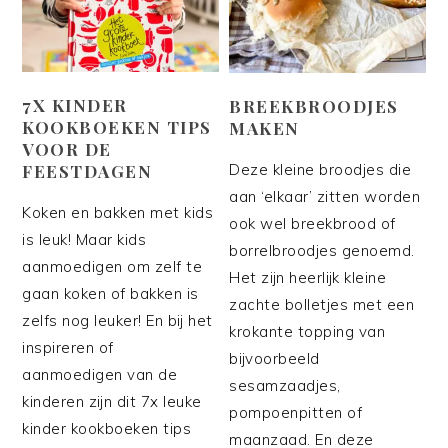
7X KINDER
BREEKBROODJES
KOOKBOEKEN TIPS
MAKEN
VOOR DE
FEESTDAGEN
Deze kleine broodjes die
aan ‘elkaar’ zitten worden
Koken en bakken met kids
ook wel breekbrood of
is leuk! Maar kids
borrelbroodjes genoemd.
aanmoedigen om zelf te
Het zijn heerlijk kleine
gaan koken of bakken is
zachte bolletjes met een
zelfs nog leuker! En bij het
krokante topping van
inspireren of
bijvoorbeeld
aanmoedigen van de
sesamzaadjes,
kinderen zijn dit 7x leuke
pompoenpitten of
kinder kookboeken tips
maanzaad. En deze