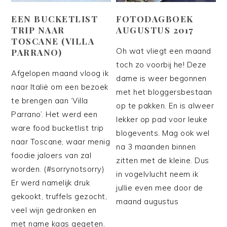
EEN BUCKETLIST
FOTODAGBOEK
TRIP NAAR
AUGUSTUS 2017
TOSCANE (VILLA
Oh wat vliegt een maand
PARRANO)
toch zo voorbij he! Deze
Afgelopen maand vloog ik
dame is weer begonnen
naar Italië om een bezoek
met het bloggersbestaan
te brengen aan ‘Villa
op te pakken. En is alweer
Parrano’. Het werd een
lekker op pad voor leuke
ware food bucketlist trip
blogevents. Mag ook wel
naar Toscane, waar menig
na 3 maanden binnen
foodie jaloers van zal
zitten met de kleine. Dus
worden. (#sorrynotsorry)
in vogelvlucht neem ik
Er werd namelijk druk
jullie even mee door de
gekookt, truffels gezocht,
maand augustus
veel wijn gedronken en
met name kaas gegeten.