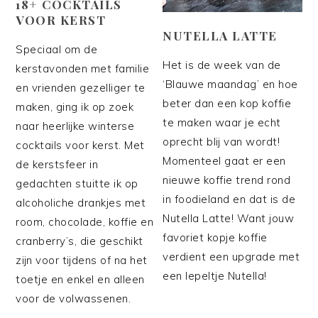
18+ COCKTAILS
VOOR KERST
NUTELLA LATTE
Speciaal om de
Het is de week van de
kerstavonden met familie
‘Blauwe maandag’ en hoe
en vrienden gezelliger te
beter dan een kop koffie
maken, ging ik op zoek
te maken waar je echt
naar heerlijke winterse
oprecht blij van wordt!
cocktails voor kerst. Met
Momenteel gaat er een
de kerstsfeer in
nieuwe koffie trend rond
gedachten stuitte ik op
in foodieland en dat is de
alcoholiche drankjes met
Nutella Latte! Want jouw
room, chocolade, koffie en
favoriet kopje koffie
cranberry’s, die geschikt
verdient een upgrade met
zijn voor tijdens of na het
een lepeltje Nutella!
toetje en enkel en alleen
voor de volwassenen.