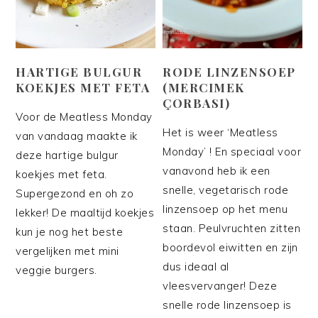
HARTIGE BULGUR
RODE LINZENSOEP
KOEKJES MET FETA
(MERCIMEK
ÇORBASI)
Voor de Meatless Monday
Het is weer ‘Meatless
van vandaag maakte ik
Monday’ ! En speciaal voor
deze hartige bulgur
vanavond heb ik een
koekjes met feta.
snelle, vegetarisch rode
Supergezond en oh zo
linzensoep op het menu
lekker! De maaltijd koekjes
staan. Peulvruchten zitten
kun je nog het beste
boordevol eiwitten en zijn
vergelijken met mini
dus ideaal al
veggie burgers.
vleesvervanger! Deze
snelle rode linzensoep is