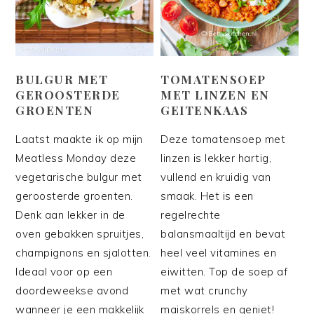
BULGUR MET
TOMATENSOEP
GEROOSTERDE
MET LINZEN EN
GROENTEN
GEITENKAAS
Laatst maakte ik op mijn
Deze tomatensoep met
Meatless Monday deze
linzen is lekker hartig,
vegetarische bulgur met
vullend en kruidig van
geroosterde groenten.
smaak. Het is een
Denk aan lekker in de
regelrechte
oven gebakken spruitjes,
balansmaaltijd en bevat
champignons en sjalotten.
heel veel vitamines en
Ideaal voor op een
eiwitten. Top de soep af
doordeweekse avond
met wat crunchy
wanneer je een makkelijk
maiskorrels en geniet!