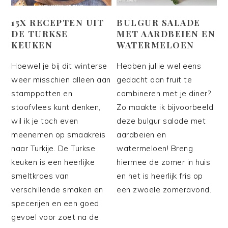
15X RECEPTEN UIT
BULGUR SALADE
DE TURKSE
MET AARDBEIEN EN
KEUKEN
WATERMELOEN
Hoewel je bij dit winterse
Hebben jullie wel eens
weer misschien alleen aan
gedacht aan fruit te
stamppotten en
combineren met je diner?
stoofvlees kunt denken,
Zo maakte ik bijvoorbeeld
wil ik je toch even
deze bulgur salade met
meenemen op smaakreis
aardbeien en
naar Turkije. De Turkse
watermeloen! Breng
keuken is een heerlijke
hiermee de zomer in huis
smeltkroes van
en het is heerlijk fris op
verschillende smaken en
een zwoele zomeravond.
specerijen en een goed
gevoel voor zoet na de