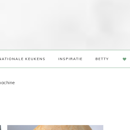
NAV
NATIONALE KEUKENS
INSPIRATIE
BETTY
SOC
ME
machine